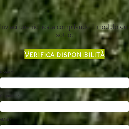
Inviaci una richiesta compilando il modulo qui
sotto.
Verifica disponibilità
Nome
*
Cognome
*
eMail
*