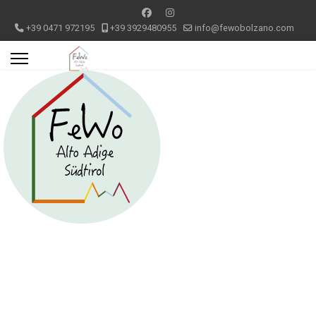
+39 0471 972195
+39 3929480955
info@fewobolzano.com
Appartamento 2 Bolzano centro
storico
I tuoi appartamenti in centro storico a Bolzano