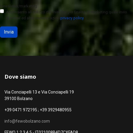
Newsletter/marketing
Acconsento all'utilizzo dei miei dati per finalità di marketing quale invio
di e-mail ed altre comunicazioni
privacy policy
Invia
Dove siamo
Via Conciapelli 13 e Via Conciapelli 19
39100 Bolzano
+39 0471 972195 ; +39 3929480955
info@fewobolzano.com
FEWO 1 2 3 4 5 - IT021008B4D7CXFAD8