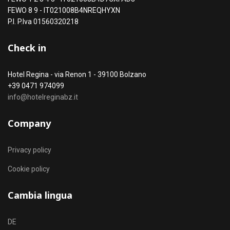
FEWO 8 9 - IT021008B4NREQHYXN
P.I. P.Iva 01560320218
Check in
Hotel Regina - via Renon 1 - 39100 Bolzano
+39 0471 974099
info@hotelreginabz.it
Company
Privacy policy
Cookie policy
Cambia lingua
Seleziona la tua lingua
DE