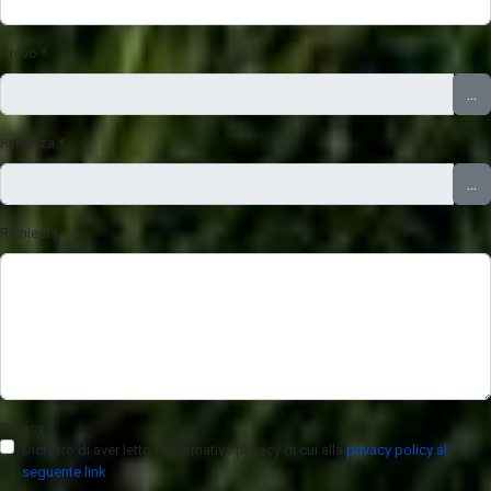
Arrivo
*
...
Partenza
*
...
Richiesta
Privacy
*
Dichiaro di aver letto l’informativa privacy di cui alla
privacy policy al
seguente link