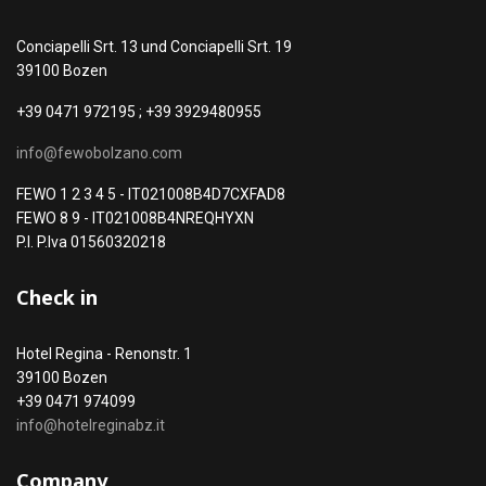
Conciapelli Srt. 13 und Conciapelli Srt. 19
39100 Bozen
+39 0471 972195 ; +39 3929480955
info@fewobolzano.com
FEWO 1 2 3 4 5 - IT021008B4D7CXFAD8
FEWO 8 9 - IT021008B4NREQHYXN
P.I. P.Iva 01560320218
Check in
Hotel Regina - Renonstr. 1
39100 Bozen
+39 0471 974099
info@hotelreginabz.it
Company