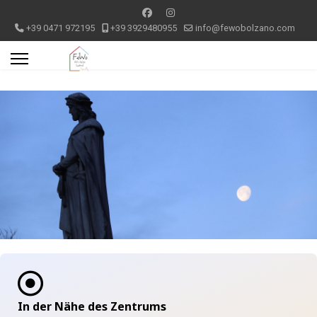
+39 0471 972195
+39 3929480955
info@fewobolzano.com
In der Nähe des Zentrums