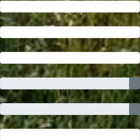
Nachname:
*
eMail
*
Arrivo
*
...
Partenza
*
...
Wünsche: