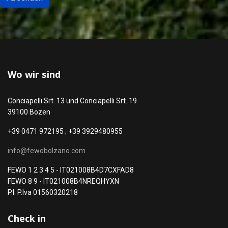
Wo wir sind
Conciapelli Srt. 13 und Conciapelli Srt. 19
39100 Bozen
+39 0471 972195 ; +39 3929480955
info@fewobolzano.com
FEWO 1 2 3 4 5 - IT021008B4D7CXFAD8
FEWO 8 9 - IT021008B4NREQHYXN
P.I. P.Iva 01560320218
Check in