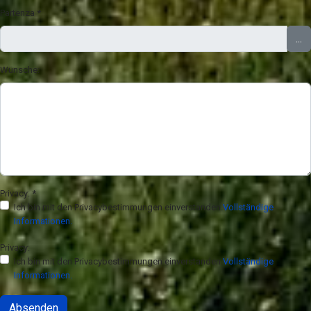
Partenza
*
...
Wünsche:
Privacy:
*
Ich bin mit den Privacybestimmungen einverstanden.
Vollständige
Informationen.
Privacy:
Ich bin mit den Privacybestimmungen einverstanden.
Vollständige
Informationen.
Absenden