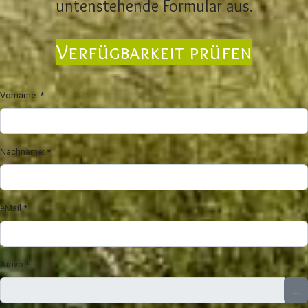
untenstehende Formular aus.
Verfügbarkeit prüfen
Vorname:
*
Nachname:
*
eMail
*
Arrivo
*
...