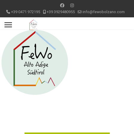
+39 0471 972195
+39 3929480955
info@fewobolzano.com
Wohnung 8 Bozen Altstadt
Ihre Ferienwohnungen im Zentrum von Bozen