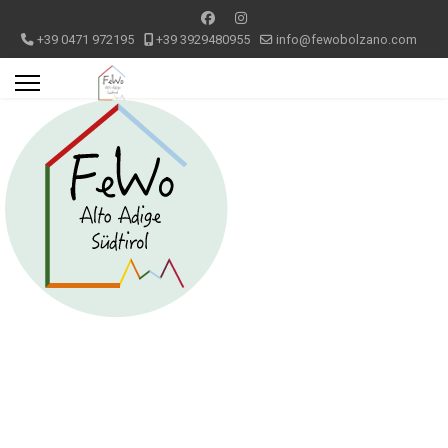
+39 0471 972195
+39 3929480955
info@fewobolzano.com
Appartamento 1 Bolzano centro
storico
I tuoi appartamenti in centro storico a Bolzano