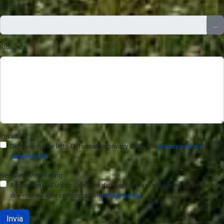
Partenza
*
...
Richiesta
Privacy
*
Dichiaro di aver letto l’informativa privacy di cui alla
privacy policy al
seguente link
Newsletter/marketing
Acconsento all'utilizzo dei miei dati per finalità di marketing quale invio
di e-mail ed altre comunicazioni
privacy policy
Invia