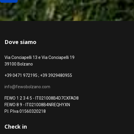
Dove siamo
Via Conciapelli 13 e Via Conciapelli 19
39100 Bolzano
+39 0471 972195 ; +39 3929480955
info@fewobolzano.com
FEWO 1 2 3 4 5 - IT021008B4D7CXFAD8
FEWO 8 9 - IT021008B4NREQHYXN
P.I. P.Iva 01560320218
Check in