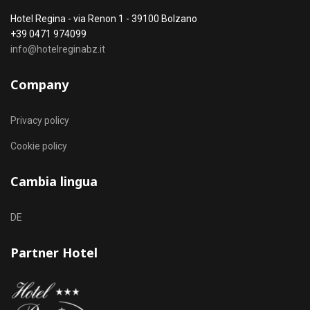
Hotel Regina - via Renon 1 - 39100 Bolzano
+39 0471 974099
info@hotelreginabz.it
Company
Privacy policy
Cookie policy
Cambia lingua
Seleziona la tua lingua
DE
Partner Hotel