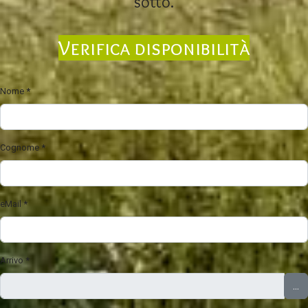
sotto.
Verifica disponibilità
Nome
*
Cognome
*
eMail
*
Arrivo
*
...