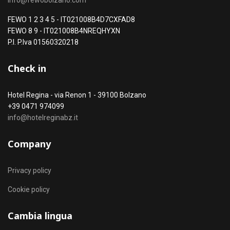
info@fewobolzano.com
FEWO 1 2 3 4 5 - IT021008B4D7CXFAD8
FEWO 8 9 - IT021008B4NREQHYXN
P.I. P.Iva 01560320218
Check in
Hotel Regina - via Renon 1 - 39100 Bolzano
+39 0471 974099
info@hotelreginabz.it
Company
Privacy policy
Cookie policy
Cambia lingua