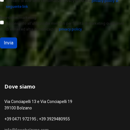
Dichiaro di aver letto l’informativa privacy di cui alla
privacy policy al
seguente link
Newsletter/marketing
Acconsento all'utilizzo dei miei dati per finalità di marketing quale invio
di e-mail ed altre comunicazioni
privacy policy
Invia
Dove siamo
Via Conciapelli 13 e Via Conciapelli 19
39100 Bolzano
+39 0471 972195 ; +39 3929480955