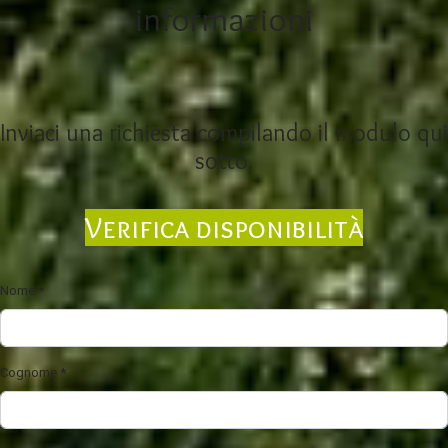
informazioni
Inviaci una richiesta compilando il modulo qui
sotto.
Verifica disponibilità
Nome
*
Cognome
*