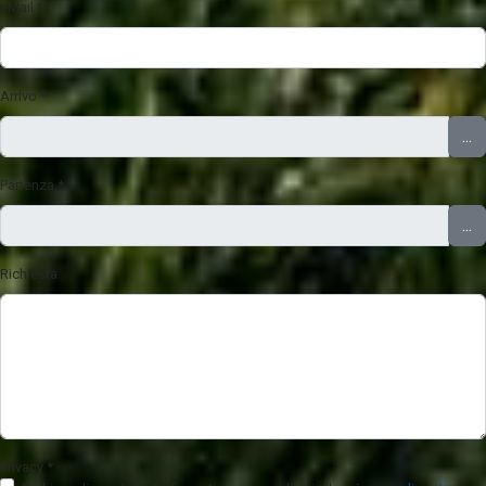
eMail
*
Arrivo
*
...
Partenza
*
...
Richiesta
Privacy
*