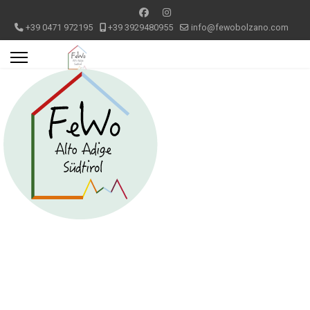
+39 0471 972195
+39 3929480955
info@fewobolzano.com
Appartamento 5 Bolzano centro
storico (monolocle)
I tuoi appartamenti in centro storico a Bolzano